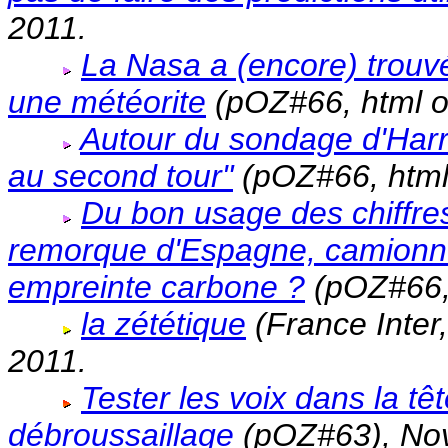
2011.
La Nasa a (encore) trouvé
une météorite
(pOZ#66, html o
Autour du sondage d'Harri
au second tour"
(pOZ#66, html 
Du bon usage des chiffres
remorque d'Espagne, camionnet
empreinte carbone ?
(pOZ#66, 
la zététique
(France Inter,
2011.
Tester les voix dans la tê
débroussaillage
(pOZ#63), No