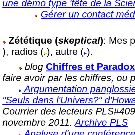
une démo type 'fête de la Scie
Gérer un contact méd
Zététique (
skeptical
)
: Mes p
), radios (
), autre (
).
blog
Chiffres et Parado
faire avoir par les chiffres, o
Argumentation panglossien
"Seuls dans l'Univers?" d'How
Courrier des lecteurs PLS#409,
novembre 2011.
Archive PLS
Analyse d'une conférence