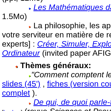
Les Mathématiques da
1.5Mo)
La philosophie, les a
votre serviteur en matière de 
experts] :
Créer, Simuler, Expl
Ordinateur
(invited paper AFIG
Thèmes généraux:
"Comment comptent les
slides (45')
,
fiches (version co
complet
).
De qui, de quoi parle-