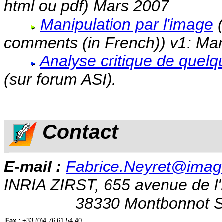
html ou pdf) Mars 2007
Manipulation par l'image
(
comments (in French)) v1: Ma
Analyse critique de quelq
(sur forum ASI).
Contact
E-mail :
Fabrice.Neyret@imag.
INRIA ZIRST, 655 avenue de l
38330 Montbonnot Saint
Fax :
+33 (0)4 76 61 54 40